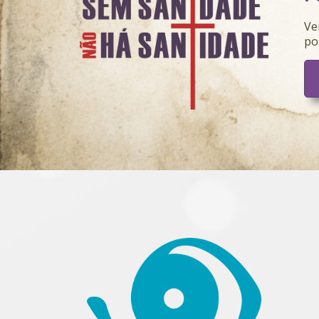
Ve
po