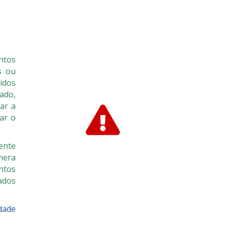
ntos
s ou
idos
ado,
ar a
xar o
ente
mera
ntos
ados
idade