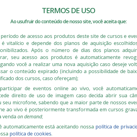
TERMOS DE USO
Ao usufruir do conteúdo de nosso site, você aceita que:
 período de acesso aos produtos deste site de cursos e eve
 é vitalício e depende dos planos de aquisição escolhido
ponibilizados. Após o número de dias dos planos adquir
irar, seu acesso aos produtos é automaticamente revog
igando você a realizar uma nova aquisição caso deseje volt
sar o conteúdo expirado (incluindo a possibilidade de bai
ificado dos cursos, caso ofereçam);
participar de eventos online ao vivo, você automaticam
cede direito de uso de imagem caso decida abrir sua câ
u seu microfone, sabendo que a maior parte de nossos eve
ine ao vivo é posteriormente transformada em cursos grav
a venda
on demand
;
ê automaticamente está aceitando nossa
política de privac
ossa
política de cookies
.