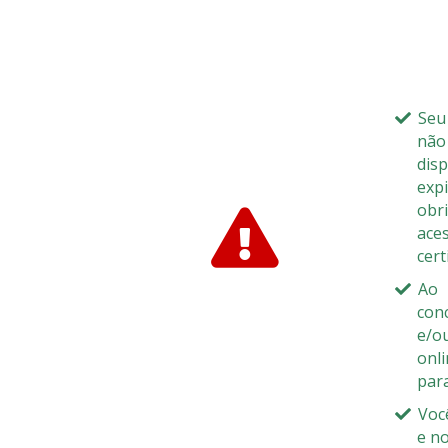
Seu
não
dis
exp
obr
aces
cert
Ao 
con
e/o
onl
par
Voc
e n