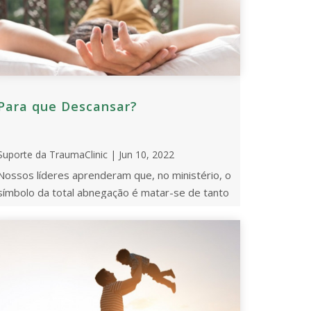
Para que Descansar?
Suporte da TraumaClinic | Jun 10, 2022
Nossos líderes aprenderam que, no ministério, o
símbolo da total abnegação é matar-se de tanto
trabalhar. Quanto mais trabalham, mais “santo ...