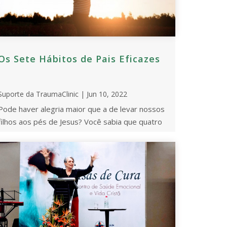
Os Sete Hábitos de Pais Eficazes
Suporte da TraumaClinic | Jun 10, 2022
Pode haver alegria maior que a de levar nossos
filhos aos pés de Jesus? Você sabia que quatro
em cada dez crianças dormem todas as noites
se ...