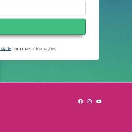
acidade
para mais informações.