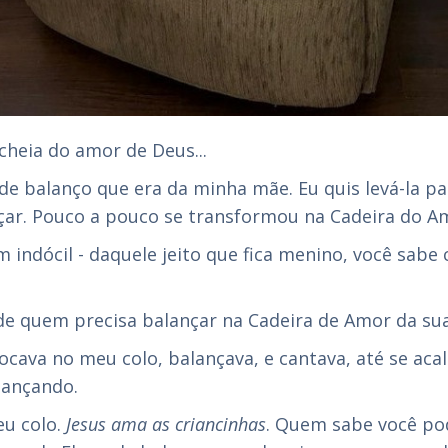
cheia do amor de Deus...
de balanço que era da minha mãe. Eu quis levá-la 
nçar. Pouco a pouco se transformou na Cadeira do A
ndócil - daquele jeito que fica menino, você sabe c
o de quem precisa balançar na Cadeira de Amor da sua
ocava no meu colo, balançava, e cantava, até se aca
lançando.
eu colo.
Jesus ama as criancinhas
. Quem sabe você po