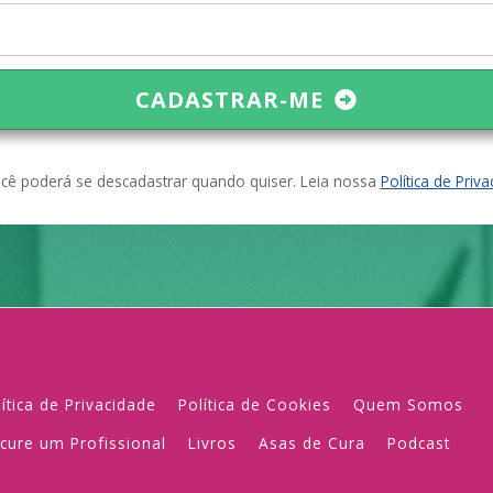
CADASTRAR-ME
ê poderá se descadastrar quando quiser. Leia nossa
Política de Priv
lítica de Privacidade
Política de Cookies
Quem Somos
cure um Profissional
Livros
Asas de Cura
Podcast