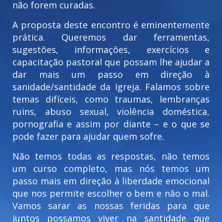
não forem curadas.
A proposta deste encontro é eminentemente
prática. Queremos dar ferramentas,
sugestões, informações, exercícios e
capacitação pastoral que possam lhe ajudar a
dar mais um passo em direção à
sanidade/santidade da Igreja. Falamos sobre
temas difíceis, como traumas, lembranças
ruins, abuso sexual, violência doméstica,
pornografia e assim por diante – e o que se
pode fazer para ajudar quem sofre.
Não temos todas as respostas, não temos
um curso completo, mas nós temos um
passo mais em direção à liberdade emocional
que nos permite escolher o bem e não o mal.
Vamos sarar as nossas feridas para que
juntos possamos viver na santidade que