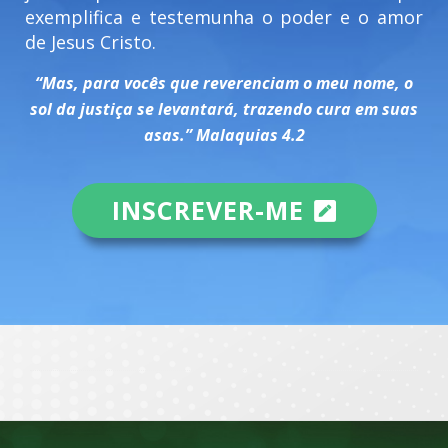
exemplifica e testemunha o poder e o amor
de Jesus Cristo.
“Mas, para vocês que reverenciam o meu nome, o
sol da justiça se levantará, trazendo cura em suas
asas.” Malaquias 4.2
INSCREVER-ME