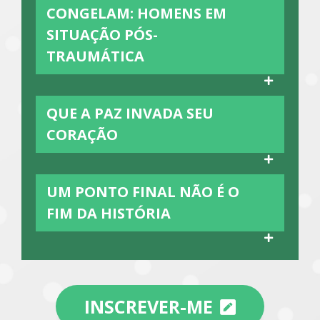
CONGELAM: HOMENS EM
SITUAÇÃO PÓS-
TRAUMÁTICA
QUE A PAZ INVADA SEU
CORAÇÃO
UM PONTO FINAL NÃO É O
FIM DA HISTÓRIA
INSCREVER-ME