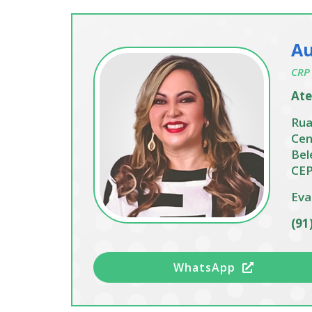
Au
CRP 
Ate
Rua
Cen
Bel
CEP
Eva
(91
WhatsApp