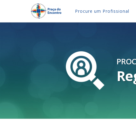
Procure um Profissional
PROC
Re