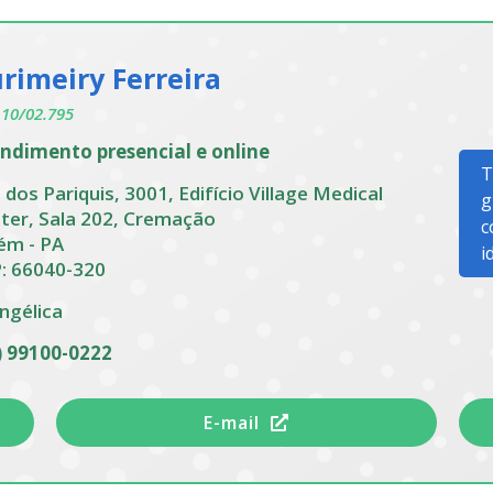
rimeiry Ferreira
10/02.795
ndimento presencial e online
T
 dos Pariquis, 3001, Edifício Village Medical
g
ter, Sala 202, Cremação
c
ém - PA
i
: 66040-320
ngélica
) 99100-0222
E-mail