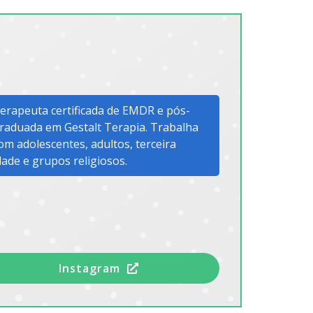
erapeuta certificada de EMDR e pós-
raduada em Gestalt Terapia. Trabalha
om adolescentes, adultos, terceira
dade e grupos religiosos.
Instagram